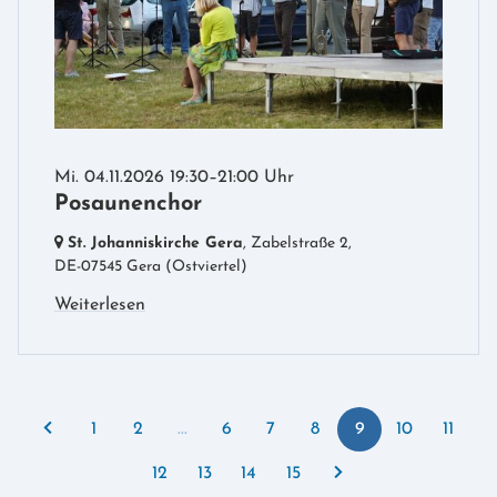
Mi. 04.11.2026 19:30–21:00 Uhr
Posaunenchor
St. Johanniskirche Gera
, Zabelstraße 2,
DE-07545 Gera
(Ostviertel)
Weiterlesen
1
2
...
6
7
8
9
10
11
12
13
14
15